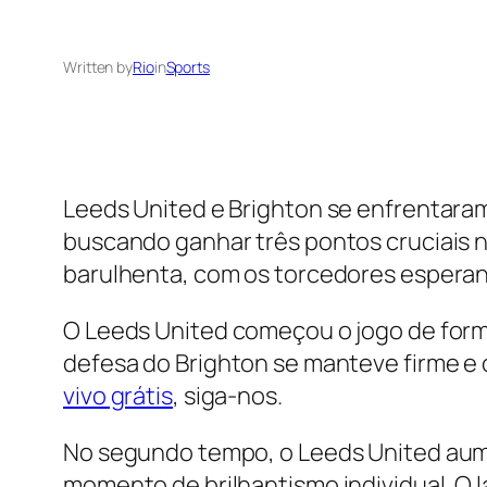
Written by
Rio
in
Sports
Leeds United e Brighton se enfrentara
buscando ganhar três pontos cruciais na
barulhenta, com os torcedores espera
O Leeds United começou o jogo de forma
defesa do Brighton se manteve firme e 
vivo grátis
, siga-nos.
No segundo tempo, o Leeds United aum
momento de brilhantismo individual. O l