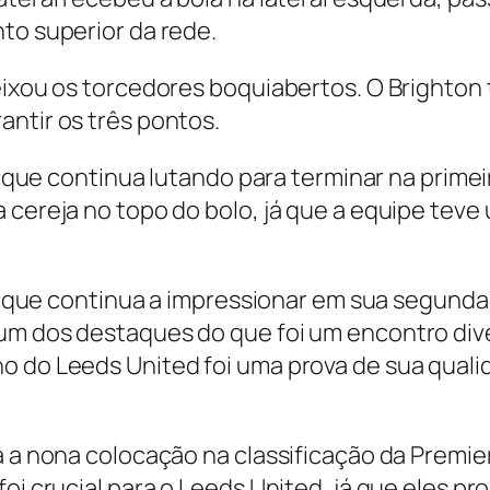
to superior da rede.
eixou os torcedores boquiabertos. O Brighton 
antir os três pontos.
ed, que continua lutando para terminar na prim
a cereja no topo do bolo, já que a equipe te
ed, que continua a impressionar em sua segun
um dos destaques do que foi um encontro div
o do Leeds United foi uma prova de sua qualid
ra a nona colocação na classificação da Premi
oi crucial para o Leeds United, já que eles pr