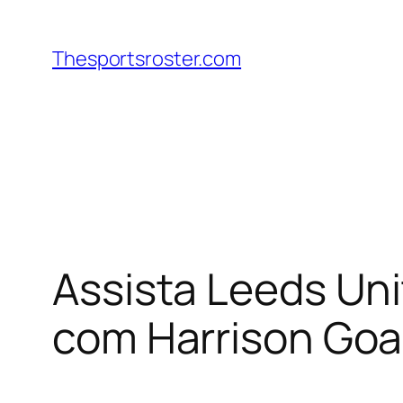
Skip
to
Thesportsroster.com
content
Assista Leeds Uni
com Harrison Goa