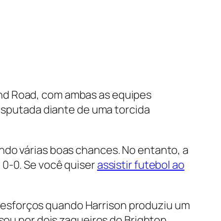
and Road, com ambas as equipes
disputada diante de uma torcida
ndo várias boas chances. No entanto, a
 0-0. Se você quiser
assistir futebol ao
 esforços quando Harrison produziu um
sou por dois zagueiros do Brighton,