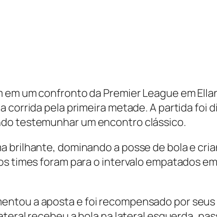
m em um confronto da Premier League em Ell
 corrida pela primeira metade. A partida foi 
ndo testemunhar um encontro clássico.
 brilhante, dominando a posse de bola e cria
os times foram para o intervalo empatados em
entou a aposta e foi recompensado por seus
ateral recebeu a bola na lateral esquerda, pas