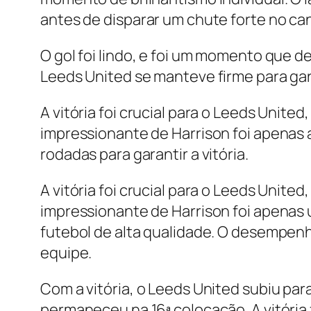
antes de disparar um chute forte no can
O gol foi lindo, e foi um momento que d
Leeds United se manteve firme para gar
A vitória foi crucial para o Leeds Unit
impressionante de Harrison foi apenas 
rodadas para garantir a vitória.
A vitória foi crucial para o Leeds Unit
impressionante de Harrison foi apenas 
futebol de alta qualidade. O desempenh
equipe.
Com a vitória, o Leeds United subiu pa
permaneceu na 16ª colocação. A vitória f